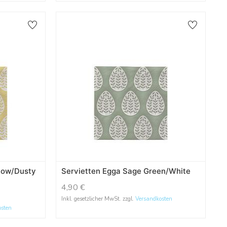
llow/Dusty
Servietten Egga Sage Green/White
4,90
€
Inkl. gesetzlicher MwSt. zzgl.
Versandkosten
osten