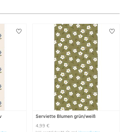
v
Serviette Blumen grün/weiß
4,99
€