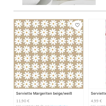
Serviette Margeriten beige/weiß
Serviett
11,90
€
4,99
€