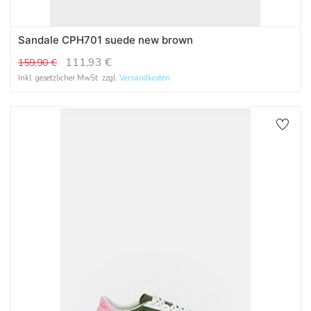
Sandale CPH701 suede new brown
111,93
€
159,90
€
Inkl. gesetzlicher MwSt. zzgl.
Versandkosten