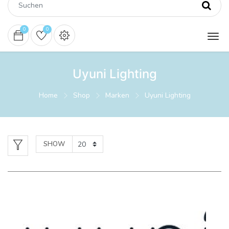
0
0
Uyuni Lighting
Home
Shop
Marken
Uyuni Lighting
SHOW