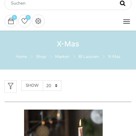
0
0
X-Mas
Home
Shop
Marken
IB Laursen
X-Mas
SHOW