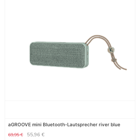
aGROOVE mini Bluetooth-Lautsprecher river blue
55,96
€
69,95
€