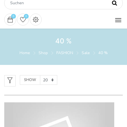
0
0
40 %
Home
Shop
FASHION
Sale
40 %
SHOW