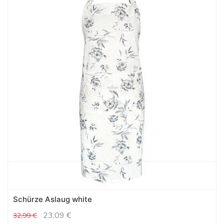
Schürze Aslaug white
23,09
€
32,99
€