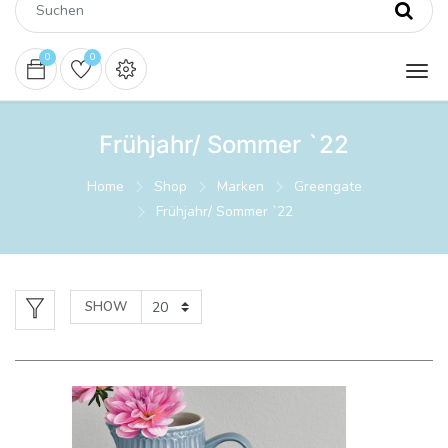
0
0
Frühjahr/ Sommer `22
Home
Shop
Marken
Greengate
Frühjahr/ Sommer `22
SHOW