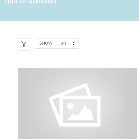
timi of sweden
SHOW