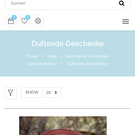
0
0
Duftende Geschenke
Home
Shop
Geschenke & Lifestyle
Geschenkideen
Duftende Geschenke
SHOW